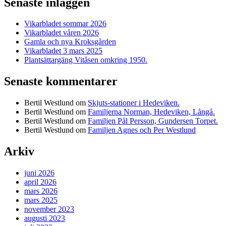
Senaste inläggen
Vikarbladet sommar 2026
Vikarbladet våren 2026
Gamla och nya Kroksgården
Vikarbladet 3 mars 2025
Plantsättargäng Vitåsen omkring 1950.
Senaste kommentarer
Bertil Westlund
om
Skjuts-stationer i Hedeviken.
Bertil Westlund
om
Familjerna Norman, Hedeviken, Långå.
Bertil Westlund
om
Familjen Pål Persson, Gundersen Torpet.
Bertil Westlund
om
Familjen Agnes och Per Westlund
Arkiv
juni 2026
april 2026
mars 2026
mars 2025
november 2023
augusti 2023