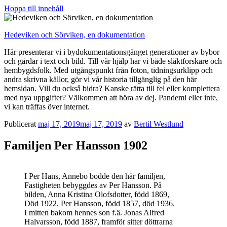
Hoppa till innehåll
Hedeviken och Sörviken, en dokumentation
Här presenterar vi i bydokumentationsgänget generationer av bybor
och gårdar i text och bild. Till vår hjälp har vi både släktforskare och
hembygdsfolk. Med utgångspunkt från foton, tidningsurklipp och
andra skrivna källor, gör vi vår historia tillgänglig på den här
hemsidan. Vill du också bidra? Kanske rätta till fel eller komplettera
med nya uppgifter? Välkommen att höra av dej. Pandemi eller inte,
vi kan träffas över internet.
Publicerat
maj 17, 2019
maj 17, 2019
av
Bertil Westlund
Familjen Per Hansson 1902
I Per Hans, Annebo bodde den här familjen,
Fastigheten bebyggdes av Per Hansson. På
bilden, Anna Kristina Olofsdotter, född 1869,
Död 1922. Per Hansson, född 1857, död 1936.
I mitten bakom hennes son f.ä. Jonas Alfred
Halvarsson, född 1887, framför sitter döttrarna