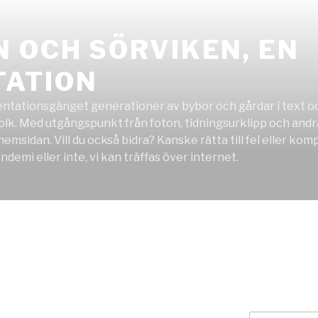
 OCH SÖRVIKEN, EN
ATION
tationsgänget generationer av bybor och gårdar i text och b
k. Med utgångspunkt från foton, tidningsurklipp och andra s
 hemsidan. Vill du också bidra? Kanske rätta till fel eller k
demi eller inte, vi kan träffas över internet.
9