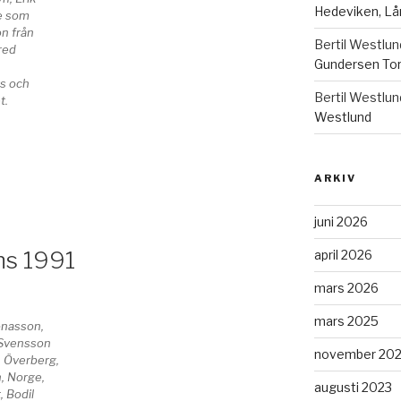
Hedeviken, Lå
e som
n från
Bertil Westlun
red
Gundersen Tor
rs och
Bertil Westlun
t.
Westlund
ARKIV
juni 2026
ns 1991
april 2026
mars 2026
mars 2025
onasson,
 Svensson
november 20
 Överberg,
, Norge,
augusti 2023
, Bodil