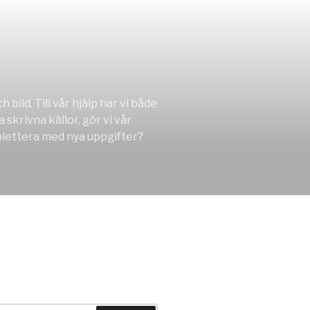
ild. Till vår hjälp har vi både
krivna källor, gör vi vår
omplettera med nya uppgifter?