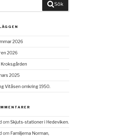
Sök
NLÄGGEN
sommar 2026
åren 2026
 Kroksgården
 mars 2025
ng Vitåsen omkring 1950.
OMMENTARER
d
om
Skjuts-stationer i Hedeviken.
d
om
Familjerna Norman,