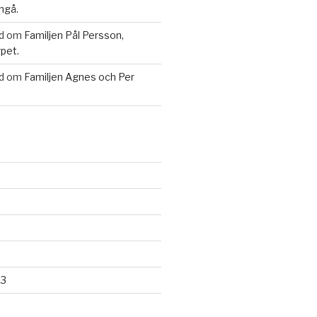
ngå.
d
om
Familjen Pål Persson,
pet.
d
om
Familjen Agnes och Per
23