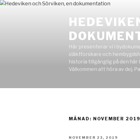
Hoppa
till
HEDEVIKEN
innehåll
DOKUMENT
Här presenterar vi i bydokumen
släktforskare och hembygdsfol
historia tillgänglig på den här
Välkommen att höra av dej. Pan
MÅNAD: NOVEMBER 201
PUBLICERAT
NOVEMBER 23, 2019