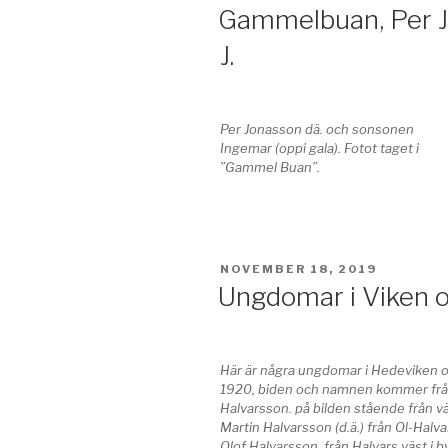
Gammelbuan, Per J
J.
Per Jonasson dä. och sonsonen
Ingemar (oppi gala). Fotot taget i
”Gammel Buan”.
PUBLICERAT
NOVEMBER 18, 2019
Ungdomar i Viken 
Här är några ungdomar i Hedeviken 
1920, biden och namnen kommer fr
Halvarsson. på bilden stående från v
Martin Halvarsson (d.ä.) från Ol-Halva
Olof Halvarsson, från Halvars väst i by