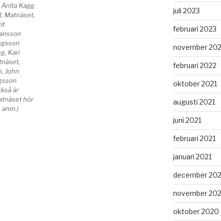
 Anita Kagg
juli 2023
d, Matnäset,
it
februari 2023
Hansson
ngsson
november 20
g, Kari
tnäset,
februari 2022
, John
ngsson
oktober 2021
kså är
Matnäset hör
augusti 2021
s anm.)
juni 2021
februari 2021
januari 2021
december 20
november 20
oktober 2020