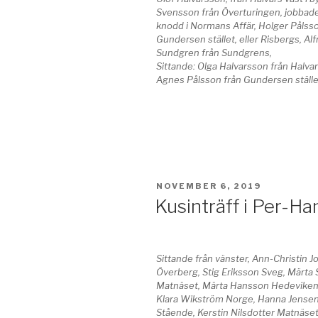
Svensson från Överturingen, jobbad
knodd i Normans Affär, Holger Pålsso
Gundersen stället, eller Risbergs, Alf
Sundgren från Sundgrens,
Sittande: Olga Halvarsson från Halva
Agnes Pålsson från Gundersen ställe
PUBLICERAT
NOVEMBER 6, 2019
Kusinträff i Per-Ha
Sittande från vänster, Ann-Christin J
Överberg, Stig Eriksson Sveg, Märta
Matnäset, Märta Hansson Hedeviken
Klara Wikström Norge, Hanna Jensen
Stående, Kerstin Nilsdotter Matnäset