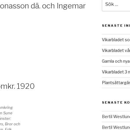
Sök
onasson dä. och Ingemar
efter:
SENASTE I
Vikarbladet 
Vikarbladet v
Gamla och nya
Vikarbladet 3
Plantsättargä
omkr. 1920
SENASTE K
omkring
ån Sune
Bertil Westlun
änster:
rs, Bror och
Bertil Westlun
n, Erik