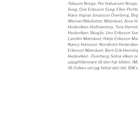
Teksum Norge, Per Halvarsen Norge,
Sveg, Ove Eriksson Sveg, Ellen Portli
Hans-Ingvar Jonasson Överberg, Birg
Werner/Nilsdotter, Matnäset, Arne 
Hedeviken-Hofmantorp, Tore Henni
Hedeviken-Skogås, Uno Eriksson Sve
Landén Matnäset, Härje Eriksson Ma
Nancy Hansson-Nordkvist Hedeviken
Eriksson Matnäset, Bert-Erik Henni
Hedeviken -Överberg-Solna vilken oc
uppgiftlämnare till den här bilden. (
till Oviken om jag fattat det rätt. BW: