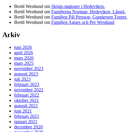
Bertil Westlund
om
Skjuts-stationer i Hedeviken.
Bertil Westlund
om
Familjerna Norman, Hedeviken, Långå.
Bertil Westlund
om
Familjen Pål Persson, Gundersen Torpet.
Bertil Westlund
om
Familjen Agnes och Per Westlund
Arkiv
juni 2026
april 2026
mars 2026
mars 2025
november 2023
augusti 2023
juli 2023
februari 2023
november 2022
februari 2022
oktober 2021
augusti 2021
juni 2021
februari 2021
januari 2021
december 2020