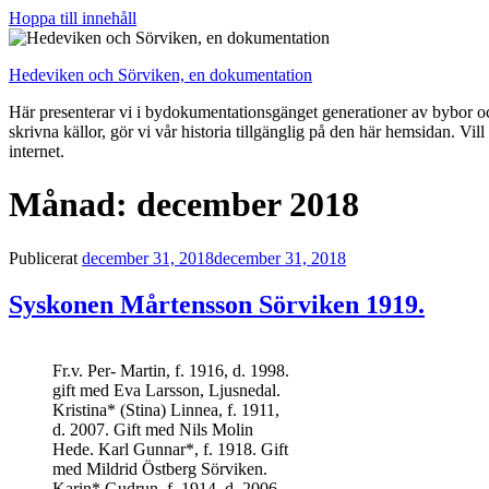
Hoppa till innehåll
Hedeviken och Sörviken, en dokumentation
Här presenterar vi i bydokumentationsgänget generationer av bybor och
skrivna källor, gör vi vår historia tillgänglig på den här hemsidan. Vi
internet.
Månad: december 2018
Publicerat
december 31, 2018
december 31, 2018
Syskonen Mårtensson Sörviken 1919.
Fr.v. Per- Martin, f. 1916, d. 1998.
gift med Eva Larsson, Ljusnedal.
Kristina* (Stina) Linnea, f. 1911,
d. 2007. Gift med Nils Molin
Hede. Karl Gunnar*, f. 1918. Gift
med Mildrid Östberg Sörviken.
Karin* Gudrun, f. 1914, d. 2006.