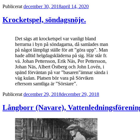
Publicerat
december 30, 2018
april 14, 2020
Krocketspel, söndagsnöje.
Det sägs att krocketspel var vanligt bland
herrarna i byn på söndagarna, då samlades man
på något lämpligt ställe för att ”göra upp”. Man
hade alltid helgdagskläderna på sig. Här står fr.
vä. Johan Pettersson, Erik Näs, Per Pettersson,
Johan Näs, Albert Östberg och John Lovén, i
spänd förväntan på var ”basaren”ämnar sända i
väg kulan. Platsen bör vara på Sörviken
eftersom samtliga är ”Sörsiare”.
Publicerat
december 29, 2018
december 29, 2018
Långborr (Navare), Vattenledningsförenin